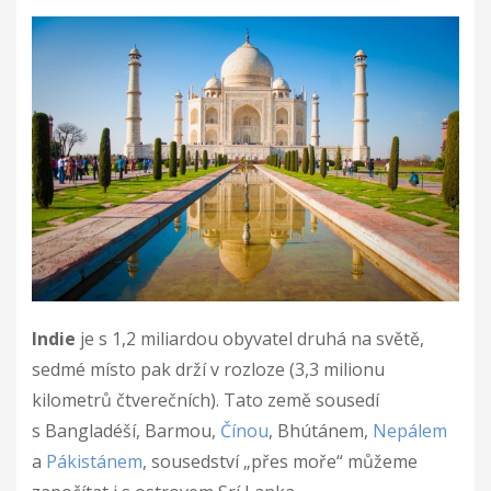
Indie
je s 1,2 miliardou obyvatel druhá na světě,
sedmé místo pak drží v rozloze (3,3 milionu
kilometrů čtverečních). Tato země sousedí
s Bangladéší, Barmou,
Čínou
, Bhútánem,
Nepálem
a
Pákistánem
, sousedství „přes moře“ můžeme