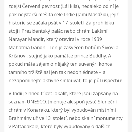
zdejší Červená pevnost (Lál kila), nedaleko od ní je
pak nejstarší mešita celé Indie (Jami Masdžid), jejíž
historie se začala psát v 17. století. Za prohlídku
stojí i Prezidentský palác nebo chrám Lakšmí
Narayar Mandir, který otevíral v roce 1939
Mahátmá Gándhí. Ten je zasvěcen bohům Šivovi a
Krišnovi, stejně jako památce prince Buddhy. A
pokud máte zájem o nějaký ten suvenýr, konce
tamního tržiště asi jen tak nedohlédnete – a
nezapomínejte aktivně smlouvat, to je půl úspěchu!
V Indii je hned třicet lokalit, které jsou zapsány na
seznam UNESCO. Jmenuje alespoň ještě Sluneční
chrám v Konaraku, který byl vybudován místními
Brahmány už ve 13. století, nebo skalní monumenty
v Pattadakale, které byly vybudovány o dalších