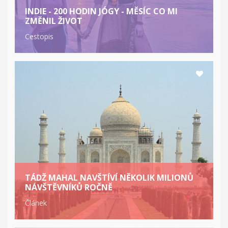
INDIE - 200 HODIN JÓGY - MĚSÍC CO MI
ZMĚNIL ŽIVOT
Cestopis
TÁDŽ MAHAL NAVŠTÍVÍ NĚKOLIK MILIONŮ
NÁVŠTĚVNÍKŮ ROČNĚ
Článek