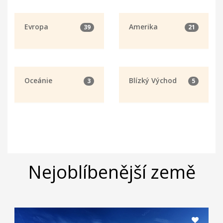
Evropa
Amerika
39
21
Oceánie
Blízký Východ
3
5
Nejoblíbenější země