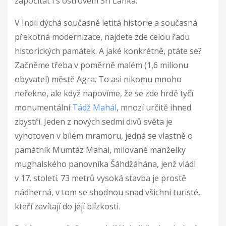
započítat i s ostrovem Srí Lanka.
V Indii dýchá současně letitá historie a současná
překotná modernizace, najdete zde celou řadu
historických památek. A jaké konkrétně, ptáte se?
Začněme třeba v poměrně malém (1,6 milionu
obyvatel) městě Agra. To asi nikomu mnoho
neřekne, ale když napovíme, že se zde hrdě tyčí
monumentální
Tádž Mahál
, mnozí určitě ihned
zbystří. Jeden z nových sedmi divů světa je
vyhotoven v bílém mramoru, jedná se vlastně o
památník Mumtáz Mahal, milované manželky
mughalského panovníka Šáhdžáhána, jenž vládl
v 17. století. 73 metrů vysoká stavba je prostě
nádherná, v tom se shodnou snad všichni turisté,
kteří zavítají do její blízkosti.