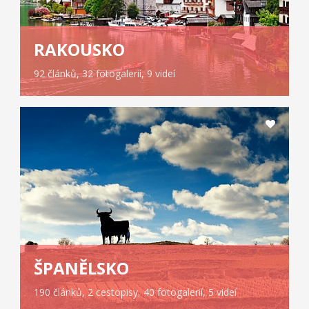
RAKOUSKO
92 článků, 32 fotogalerií, 9 videí
ŠPANĚLSKO
190 článků, 2 cestopisy, 40 fotogalerií, 5 videí