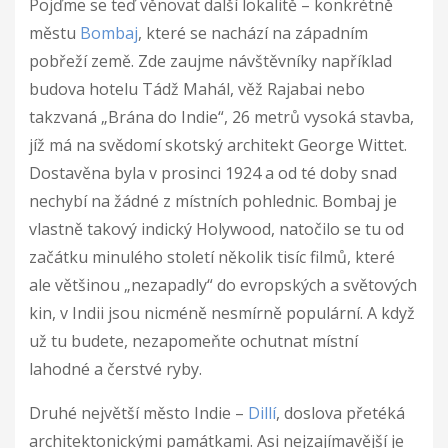
Pojďme se teď věnovat další lokalitě – konkrétně
městu
Bombaj
, které se nachází na západním
pobřeží země. Zde zaujme návštěvníky například
budova hotelu Tádž Mahál, věž Rajabai nebo
takzvaná „Brána do Indie“, 26 metrů vysoká stavba,
jíž má na svědomí skotský architekt George Wittet.
Dostavěna byla v prosinci 1924 a od té doby snad
nechybí na žádné z místních pohlednic. Bombaj je
vlastně takový indický Holywood, natočilo se tu od
začátku minulého století několik tisíc filmů, které
ale většinou „nezapadly“ do evropských a světových
kin, v Indii jsou nicméně nesmírně populární. A když
už tu budete, nezapomeňte ochutnat místní
lahodné a čerstvé ryby.
Druhé největší město Indie –
Dillí
, doslova přetéká
architektonickými památkami. Asi nejzajímavější je