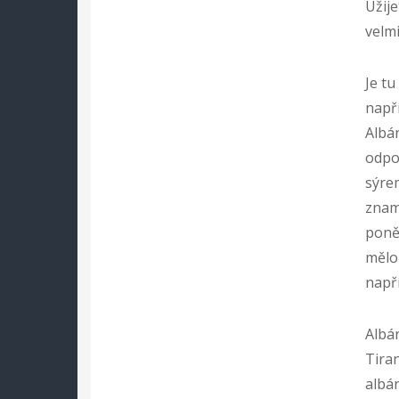
Užije
velmi
Je tu
napří
Albán
odpo
sýrem
znam
poně
mělo
napří
Albán
Tiran
albán