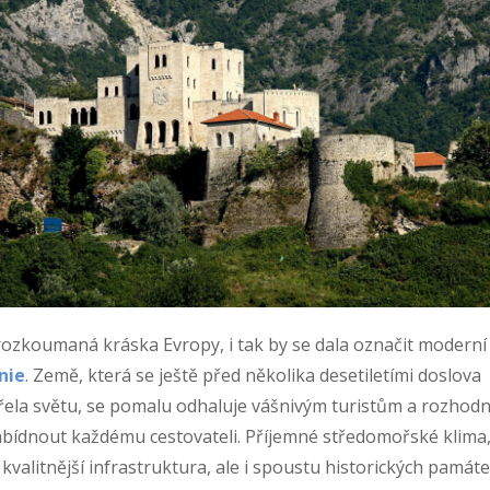
ozkoumaná kráska Evropy, i tak by se dala označit moderní
nie
. Země, která se ještě před několika desetiletími doslova
řela světu, se pomalu odhaluje vášnivým turistům a rozhod
abídnout každému cestovateli. Příjemné středomořské klima
 kvalitnější infrastruktura, ale i spoustu historických památe