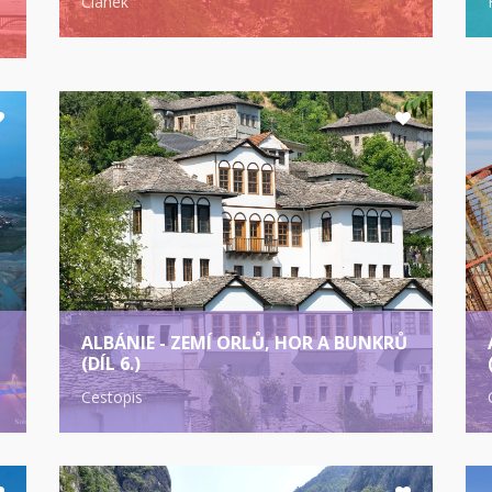
Článek
Ů
ALBÁNIE - ZEMÍ ORLŮ, HOR A BUNKRŮ
(DÍL 6.)
Cestopis