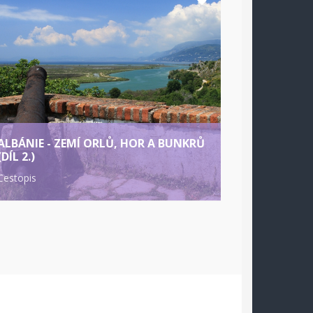
ALBÁNIE - ZEMÍ ORLŮ, HOR A BUNKRŮ
(DÍL 2.)
Cestopis