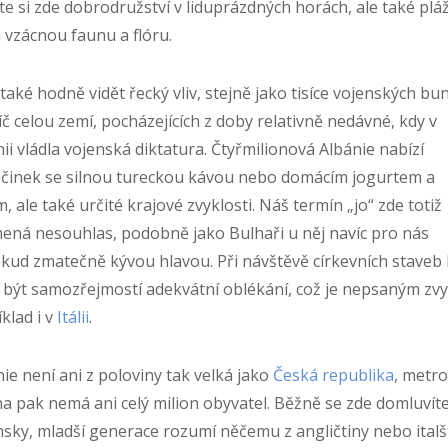
te si zde dobrodružství v liduprázdných horách, ale také plá
 vzácnou faunu a flóru.
 také hodně vidět řecký vliv, stejně jako tisíce vojenských bu
č celou zemí, pocházejících z doby relativně nedávné, kdy v
ii vládla vojenská diktatura. Čtyřmilionová Albánie nabízí
činek se silnou tureckou kávou nebo domácím jogurtem a
, ale také určité krajové zvyklosti. Náš termín „jo“ zde totiž
ená nesouhlas, podobně jako Bulhaři u něj navíc pro nás
kud zmatečně kývou hlavou. Při návštěvě církevních staveb 
 být samozřejmostí adekvátní oblékání, což je nepsaným zv
klad i v
Itálii
.
ie není ani z poloviny tak velká jako
Česká republika
, metr
a pak nemá ani celý milion obyvatel. Běžně se zde domluvít
sky, mladší generace rozumí něčemu z angličtiny nebo italš