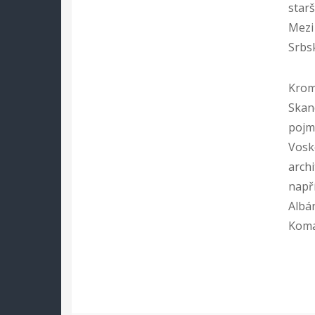
starš
Mezi
Srbsk
Krom
Skan
pojm
Vosk
arch
napří
Albá
Koman