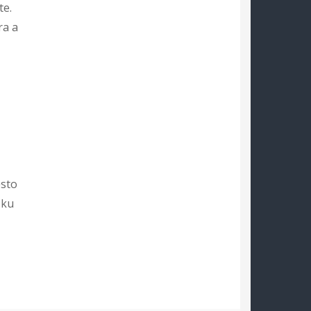
te.
ra a
ěsto
sku