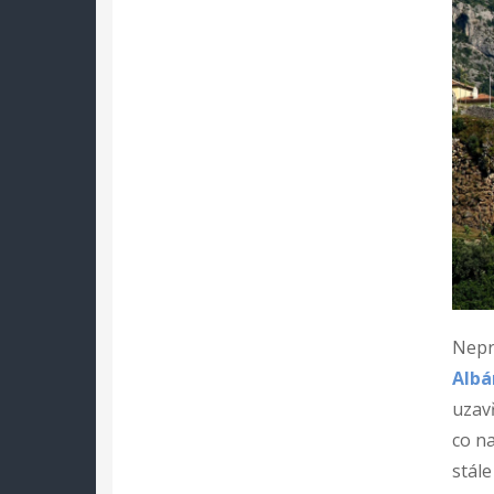
Nepr
Albá
uzav
co n
stále