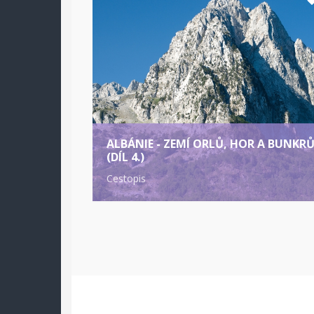
ALBÁNIE - ZEMÍ ORLŮ, HOR A BUNKR
(DÍL 4.)
Cestopis