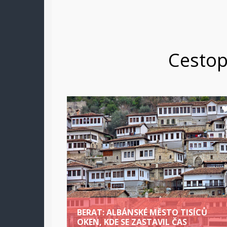
Cestop
BERAT: ALBÁNSKÉ MĚSTO TISÍCŮ
OKEN, KDE SE ZASTAVIL ČAS