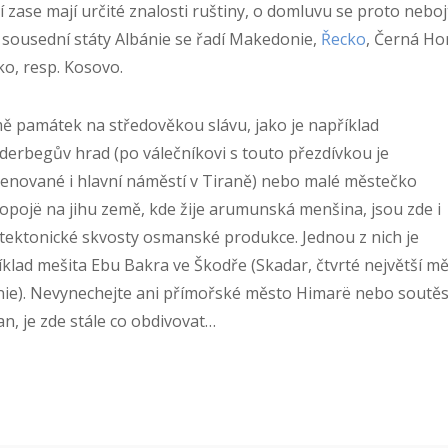
í zase mají určité znalosti ruštiny, o domluvu se proto neboj
 sousední státy Albánie se řadí Makedonie,
Řecko
, Černá Ho
o, resp. Kosovo.
ě památek na středověkou slávu, jako je například
derbegův hrad (po válečníkovi s touto přezdívkou je
enované i hlavní náměstí v Tiraně) nebo malé městečko
opojë na jihu země, kde žije arumunská menšina, jsou zde i
itektonické skvosty osmanské produkce. Jednou z nich je
klad mešita Ebu Bakra ve Škodře (Skadar, čtvrté největší m
nie). Nevynechejte ani přímořské město Himarë nebo soutě
, je zde stále co obdivovat…