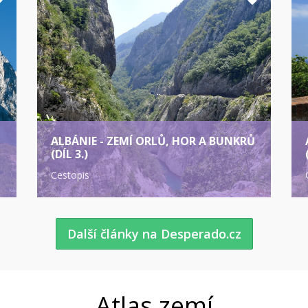
Ů
ALBÁNIE - ZEMÍ ORLŮ, HOR A BUNKRŮ
(DÍL 3.)
Cestopis
Další články na Desperado.cz
Atlas zemí