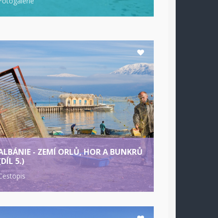
Fotogalerie
ALBÁNIE - ZEMÍ ORLŮ, HOR A BUNKRŮ
(DÍL 5.)
Cestopis