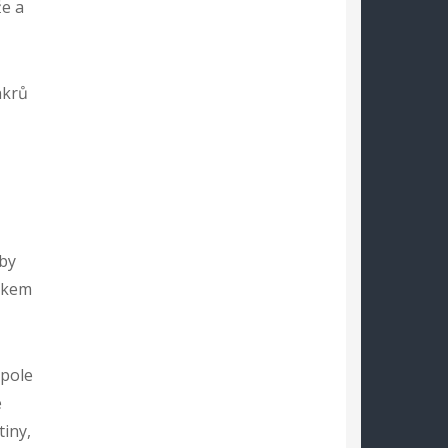
že a
nkrů
by
ykem
opole
e
tiny,