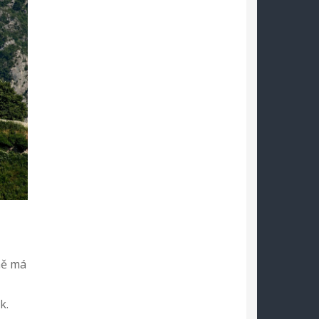
ně má
,
k.